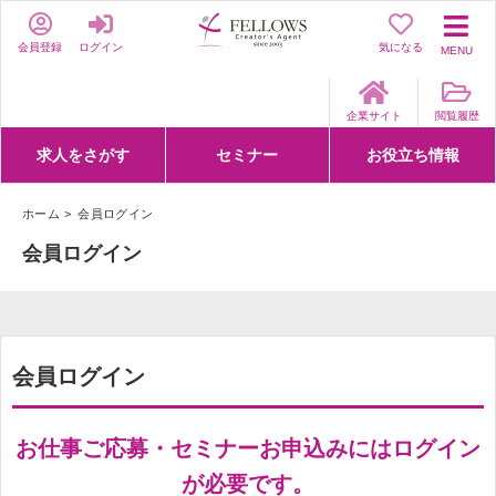
会員登録
ログイン
気になる
MENU
企業サイト
閲覧履歴
求人をさがす
セミナー
お役立ち情報
詳細条件からさがす
求人特集からさがす
セミナーをさがす
クリエイティブNEXT
クリエイターズファーム
e-ラーニング
Fellows Creative Academy
企業研修
お役立ち情報一覧
聞くは一時、聞かぬは一生
クリエイターのお仕事図鑑
クリエイターの声
Q&A
企業様向けお役立ち情報
ホーム
会員ログイン
会員ログイン
会員ログイン
お仕事ご応募・セミナーお申込みにはログイン
が必要です。