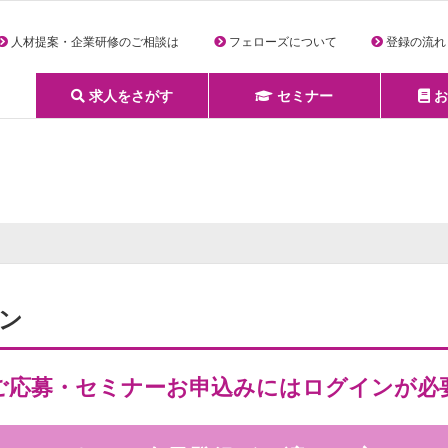
人材提案・企業研修のご相談は
フェローズについて
登録の流れ
求人をさがす
セミナー
お
詳細条件からさがす
求人特集からさがす
セミナーをさがす
クリエイティブNEXT
クリエイターズファーム
e-ラーニング
Fellows Creative Academy
企業研修
お役立ち情報一覧
聞くは一時、聞かぬは一生
クリエイターのお仕事図鑑
クリエイターの声
Q&A
企業様向けお役立ち情報
ン
ご応募・セミナーお申込みにはログインが必