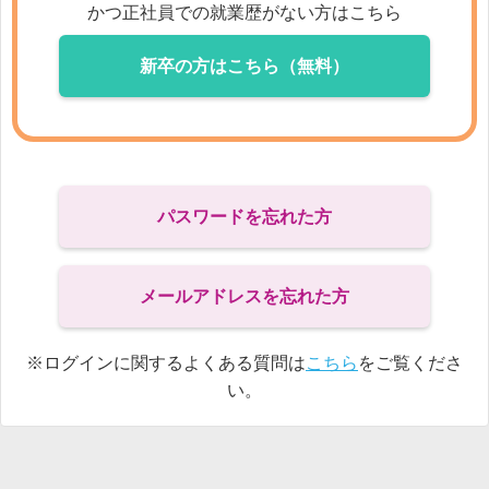
かつ
正社員での就業歴がない方はこちら
新卒の方はこちら（無料）
パスワードを忘れた方
メールアドレスを忘れた方
※ログインに関するよくある質問は
こちら
をご覧くださ
い。