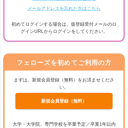
メールアドレスを忘れた方はこちら
初めてログインする場合は、仮登録受付メールのロ
グインURLから
ログインをしてください。
フェローズを初めてご利用の方
まずは、新規会員登録（無料）をお済ませくださ
い。
新規会員登録（無料）
大学・大学院、専門学校を卒業予定／卒業1年以内