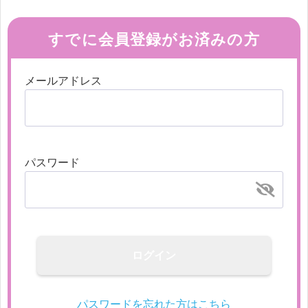
すでに会員登録がお済みの方
メールアドレス
パスワード
ログイン
パスワードを忘れた方はこちら