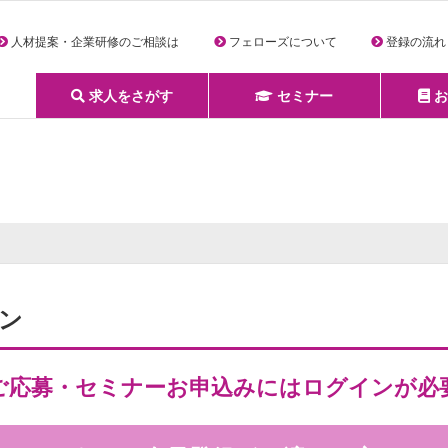
人材提案・企業研修のご相談は
フェローズについて
登録の流れ
求人をさがす
セミナー
お
詳細条件からさがす
求人特集からさがす
セミナーをさがす
クリエイティブNEXT
クリエイターズファーム
e-ラーニング
Fellows Creative Academy
企業研修
お役立ち情報一覧
聞くは一時、聞かぬは一生
クリエイターのお仕事図鑑
クリエイターの声
Q&A
企業様向けお役立ち情報
ン
ご応募・セミナーお申込みにはログインが必